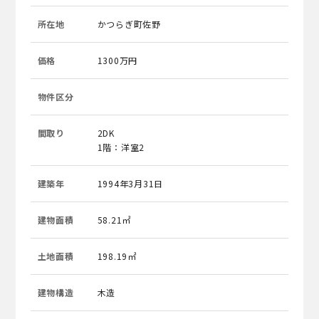
所在地
かつらぎ町佐野
価格
1300万円
物件区分
間取り
2DK
1階：洋室2
建築年
1994年3月31日
建物面積
58.21㎡
土地面積
198.19㎡
建物構造
木造