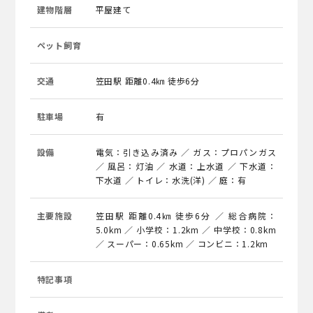
建物階層
平屋建て
ペット飼育
交通
笠田駅 距離0.4㎞ 徒歩6分
駐車場
有
設備
電気：引き込み済み ／ ガス：プロパンガス
／ 風呂：灯油 ／ 水道：上水道 ／ 下水道：
下水道 ／ トイレ：水洗(洋) ／ 庭：有
主要施設
笠田駅 距離0.4㎞ 徒歩6分 ／ 総合病院：
5.0km ／ 小学校：1.2km ／ 中学校：0.8km
／ スーパー：0.65km ／ コンビニ：1.2km
特記事項