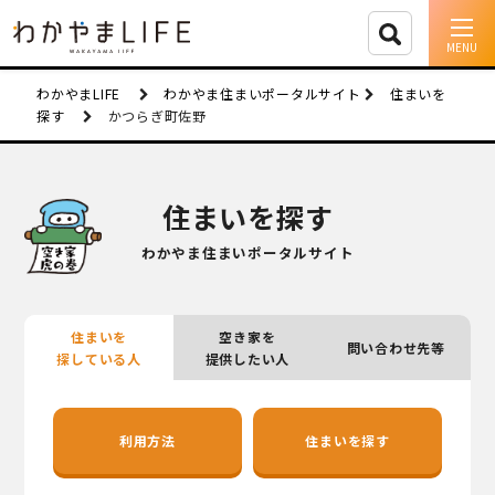
イベント情報
わかやまLIFE
わかやま住まいポータルサイト
住まいを
探す
かつらぎ町佐野
移住支援
人に会う
住まいを探す
しごと
わかやま住まいポータルサイト
住まい
住まいを
空き家を
問い合わせ先等
市町村を探す
探している人
提供したい人
移住者インタビュー
利用方法
住まいを探す
動画