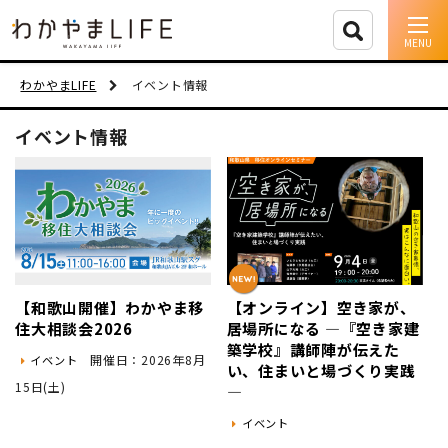
イベント情報
わかやまLIFE
イベント情報
移住支援
イベント情報
人に会う
しごと
住まい
【和歌山開催】わかやま移
【オンライン】空き家が、
市町村を探す
住大相談会2026
居場所になる ―『空き家建
築学校』講師陣が伝えた
開催日：2026年8月
イベント
移住者インタビュー
い、住まいと場づくり実践
15日(土)
―
動画
イベント