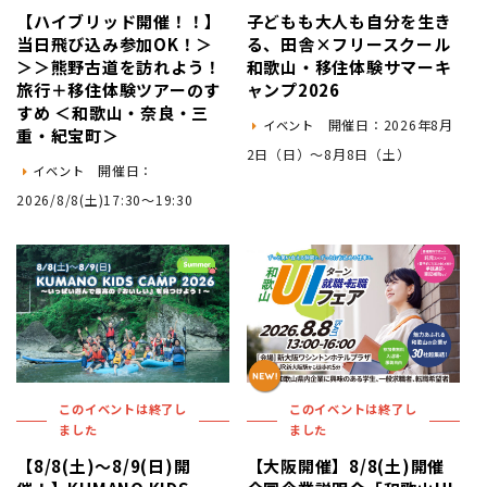
【ハイブリッド開催！！】
子どもも大人も自分を生き
当日飛び込み参加OK！＞
る、田舎×フリースクール
＞＞熊野古道を訪れよう！
和歌山・移住体験サマーキ
旅行＋移住体験ツアーのす
ャンプ2026
すめ ＜和歌山・奈良・三
開催日：2026年8月
イベント
重・紀宝町＞
2日（日）〜8月8日（土）
開催日：
イベント
2026/8/8(土)17:30～19:30
このイベントは終了し
このイベントは終了し
ました
ました
【8/8(土)～8/9(日)開
【大阪開催】8/8(土)開催