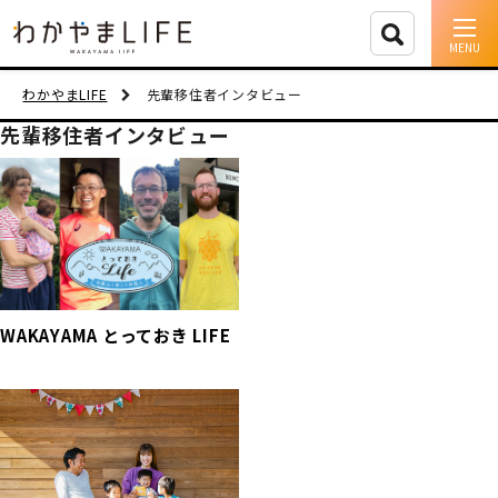
イベント情報
わかやまLIFE
先輩移住者インタビュー
先輩移住者インタビュー
移住支援
人に会う
しごと
住まい
WAKAYAMA とっておき LIFE
市町村を探す
移住者インタビュー
動画