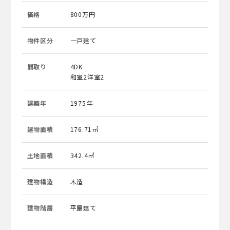
価格
800万円
物件区分
一戸建て
間取り
4DK
和室2洋室2
建築年
1975年
建物面積
176.71㎡
土地面積
342.4㎡
建物構造
木造
建物階層
平屋建て