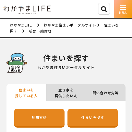
イベント情報
わかやまLIFE
わかやま住まいポータルサイト
住まいを
探す
新宮市熊野地
移住支援
人に会う
住まいを探す
しごと
わかやま住まいポータルサイト
住まい
住まいを
空き家を
問い合わせ先等
市町村を探す
探している人
提供したい人
移住者インタビュー
利用方法
住まいを探す
動画