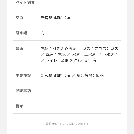
ペット飼育
交通
新宮駅 距離1.2㎞
駐車場
有
設備
電気：引き込み済み ／ ガス：プロパンガス
／ 風呂：電気 ／ 水道：上水道 ／ 下水道：
／ トイレ：汲取り(洋) ／ 庭：有
主要施設
新宮駅 距離1.2㎞ ／ 総合病院：6.8km
特記事項
備考
最終更新日:2026年02月09日