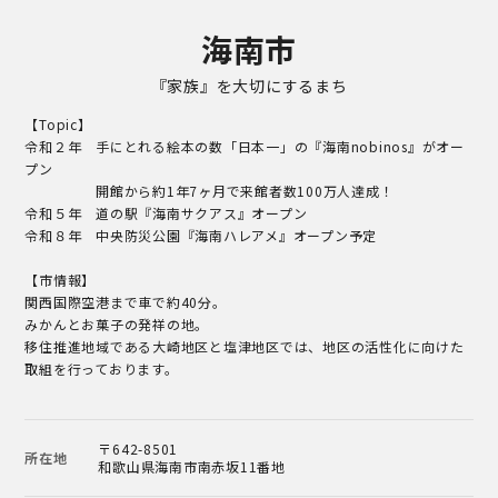
海南市
『家族』を大切にするまち
【Topic】
令和２年 手にとれる絵本の数「日本一」の『海南nobinos』がオー
プン
開館から約1年7ヶ月で来館者数100万人達成！
令和５年 道の駅『海南サクアス』オープン
令和８年 中央防災公園『海南ハレアメ』オープン予定
【市情報】
関西国際空港まで車で約40分。
みかんとお菓子の発祥の地。
移住推進地域である大崎地区と塩津地区では、地区の活性化に向けた
取組を行っております。
〒642-8501
所在地
和歌山県海南市南赤坂11番地