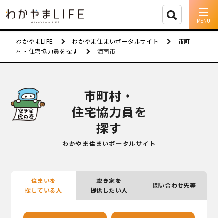
イベント情報
わかやまLIFE
わかやま住まいポータルサイト
市町
村・住宅協力員を探す
海南市
移住支援
人に会う
市町村・
住宅協力員を
しごと
探す
住まい
わかやま住まいポータルサイト
市町村を探す
移住者インタビュー
住まいを
空き家を
問い合わせ先等
探している人
提供したい人
動画