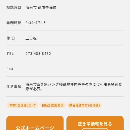
相談窓口
海南市 都市整備課
業務時間
8:30~17:15
休 日
土日祝
TEL
073-483-8480
FAX
海南市空き家バンク掲載物件内覧等の際には利用希望者登
注意事項
録が必要。
(市町)空き家バンク
補助金支援あり
移住推進市町村(地域)
空き家情報を見る
公式ホームページ